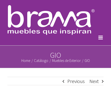
Skip
to
content
GIO
Home
/
Catálogo
/
Muebles de Exterior
/
GIO
Previous
Next