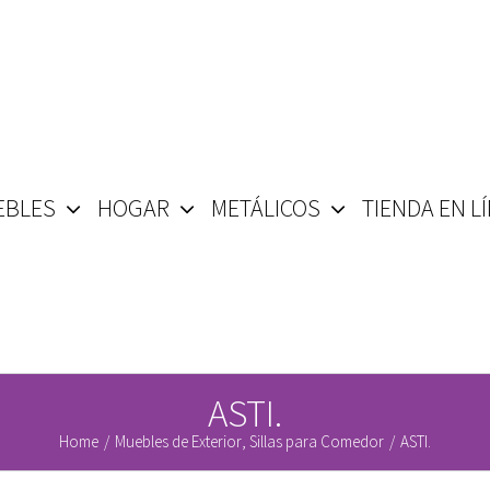
EBLES
HOGAR
METÁLICOS
TIENDA EN L
ASTI.
Home
/
Muebles de Exterior
,
Sillas para Comedor
/
ASTI.