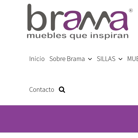
Skip
to
content
Search
Inicio
Sobre Brama
SILLAS
MU
for:
Contacto