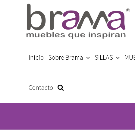
Skip
to
content
Search
Inicio
Sobre Brama
SILLAS
MU
for:
Contacto