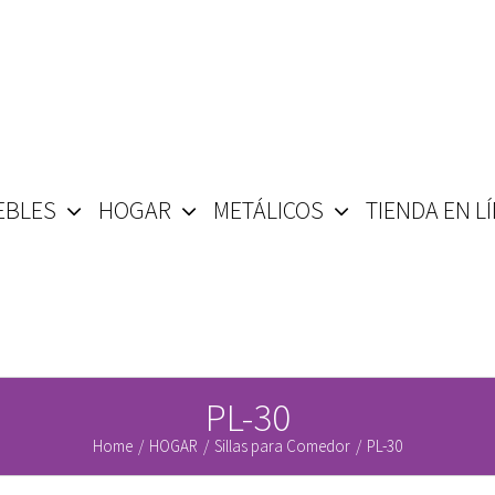
EBLES
HOGAR
METÁLICOS
TIENDA EN L
PL-30
Home
/
HOGAR
/
Sillas para Comedor
/
PL-30