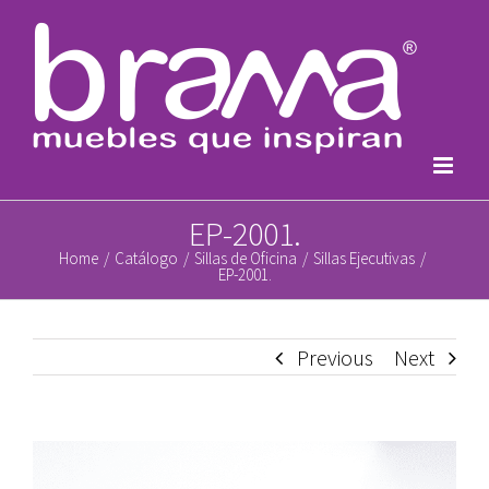
Skip
to
content
EP-2001.
Home
/
Catálogo
/
Sillas de Oficina
/
Sillas Ejecutivas
/
EP-2001.
Previous
Next