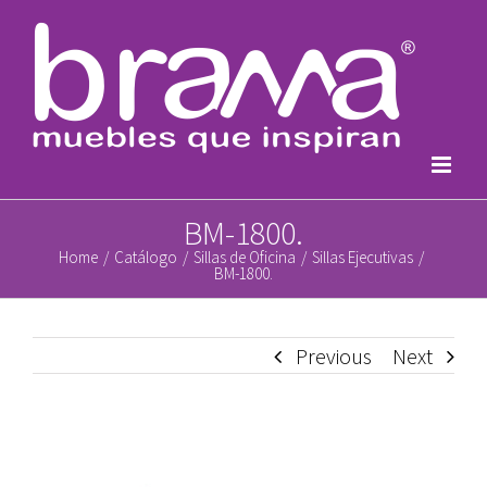
Skip
to
content
BM-1800.
Home
/
Catálogo
/
Sillas de Oficina
/
Sillas Ejecutivas
/
BM-1800.
Previous
Next