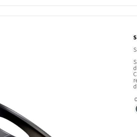
S
S
S
d
C
r
d