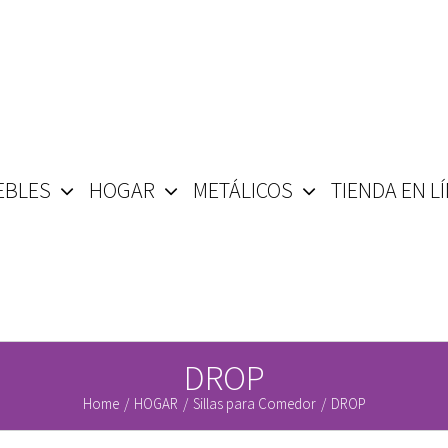
EBLES
HOGAR
METÁLICOS
TIENDA EN L
DROP
Home
/
HOGAR
/
Sillas para Comedor
/
DROP