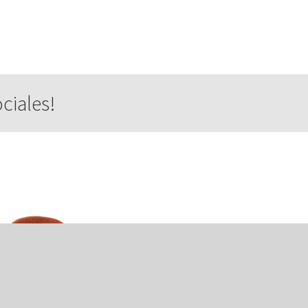
ciales!
.
Sitio Desarrollado por
.
WebExpress.mx
.