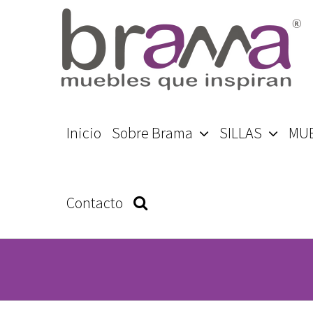
Skip
to
content
Search
Inicio
Sobre Brama
SILLAS
MU
for:
Contacto