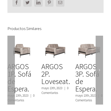
Facebook
Twitter
LinkedIn
Pinterest
Email
Productos Similares
ARGOS
ARGOS
ARGOS
1P. Sofá
2P.
3P. Sofá
de
Loveseat.
de
Espera.
Espera.
mayo 13th, 2023
|
0
m
Comentarios
C
mayo 13th, 2023
|
0
mayo 13th, 2023
|
0
Comentarios
Comentarios