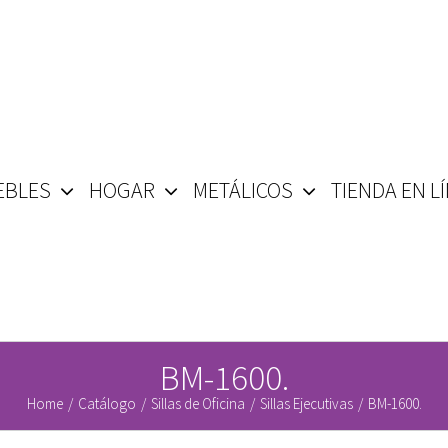
EBLES
HOGAR
METÁLICOS
TIENDA EN L
BM-1600.
Home
/
Catálogo
/
Sillas de Oficina
/
Sillas Ejecutivas
/
BM-1600.