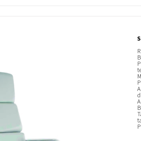
S
R
B
P
t
M
P
A
d
A
B
T
t
P