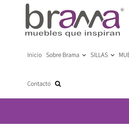
Skip
to
content
Search
Inicio
Sobre Brama
SILLAS
MU
for:
Contacto