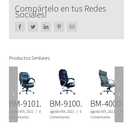
Compártelo en tus Redes
Sociales!
Facebook
Twitter
LinkedIn
Pinterest
Email
Productos Similares
BM-9101.
BM-9100.
BM-4000.
agosto 6th, 2021
|
0
agosto 6th, 2021
|
0
agosto 6th, 2021
|
0
a
Comentarios
Comentarios
Comentarios
C