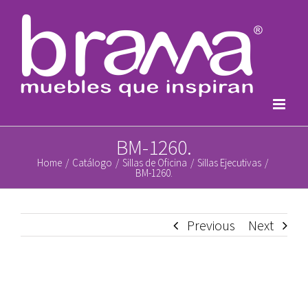
Skip
to
content
BM-1260.
Home
/
Catálogo
/
Sillas de Oficina
/
Sillas Ejecutivas
/
BM-1260.
Previous
Next