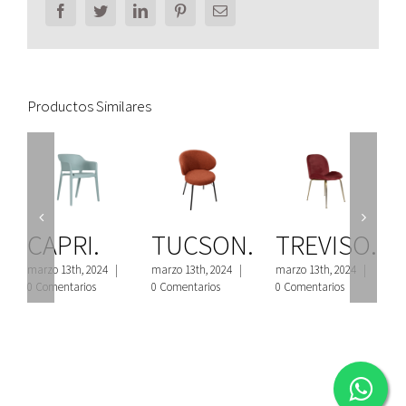
Facebook
Twitter
LinkedIn
Pinterest
Email
Productos Similares
CAPRI.
TUCSON.
TREVISO.
marzo 13th, 2024
|
marzo 13th, 2024
|
marzo 13th, 2024
|
m
0 Comentarios
0 Comentarios
0 Comentarios
0