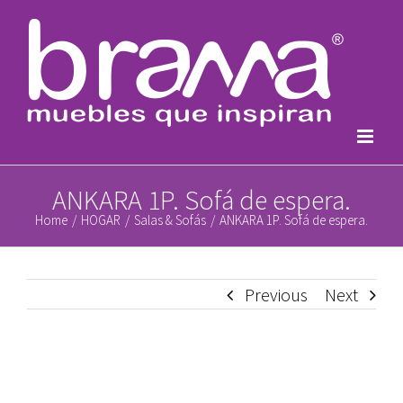
Skip
to
content
ANKARA 1P. Sofá de espera.
Home
/
HOGAR
/
Salas & Sofás
/
ANKARA 1P. Sofá de espera.
Previous
Next