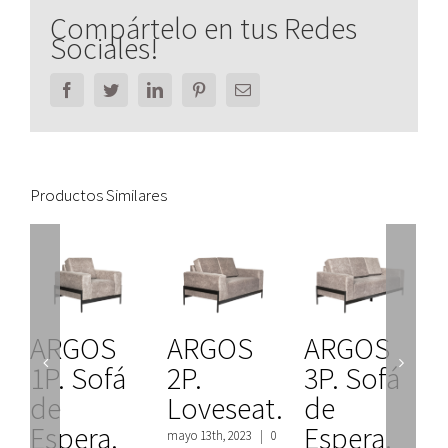
Compártelo en tus Redes
Sociales!
Facebook
Twitter
LinkedIn
Pinterest
Email
Productos Similares
ARGOS
ARGOS
ARGOS
1P. Sofá
2P.
3P. Sofá
de
Loveseat.
de
Espera.
Espera.
mayo 13th, 2023
|
0
m