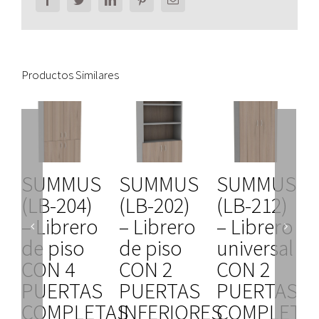
Productos Similares
SUMMUS
SUMMUS
SUMMUS
(LB-204)
(LB-202)
(LB-212)
– Librero
– Librero
– Librero
de piso
de piso
universal
CON 4
CON 2
CON 2
PUERTAS
PUERTAS
PUERTAS
s
COMPLETAS
INFERIORES
COMPLETA