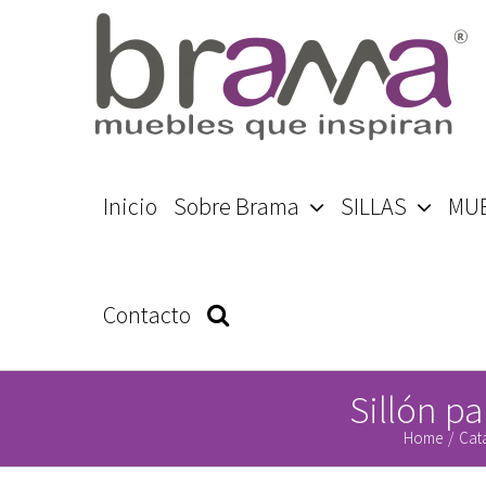
Skip
to
content
Search
Inicio
Sobre Brama
SILLAS
MU
for:
Contacto
Sillón pa
Home
/
Cat