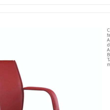
C
t
A
d
A
B
T
m