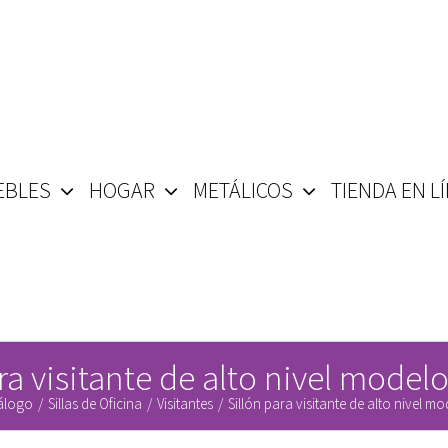
EBLES
HOGAR
METÁLICOS
TIENDA EN L
ra visitante de alto nivel mode
álogo
/
Sillas de Oficina
/
Visitantes
/
Sillón para visitante de alto nivel m