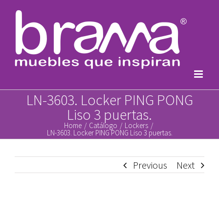
Skip
to
content
LN-3603. Locker PING PONG
Liso 3 puertas.
Home
/
Catálogo
/
Lockers
/
LN-3603. Locker PING PONG Liso 3 puertas.
Previous
Next