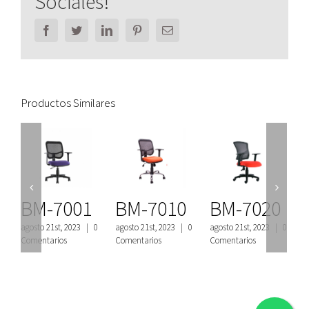
Sociales!
Facebook
Twitter
LinkedIn
Pinterest
Email
Productos Similares
BM-7001
BM-7010
BM-7020
agosto 21st, 2023
|
0
agosto 21st, 2023
|
0
agosto 21st, 2023
|
0
a
Comentarios
Comentarios
Comentarios
C